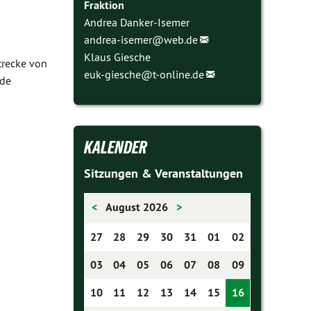
Fraktion
Andrea Danker-Isemer
andrea-isemer@
web.de
Klaus Giesche
trecke von
euk-giesche@
t-online.de
nde
KALENDER
Sitzungen & Veranstaltungen
<
August 2026
>
27
28
29
30
31
01
02
03
04
05
06
07
08
09
10
11
12
13
14
15
16