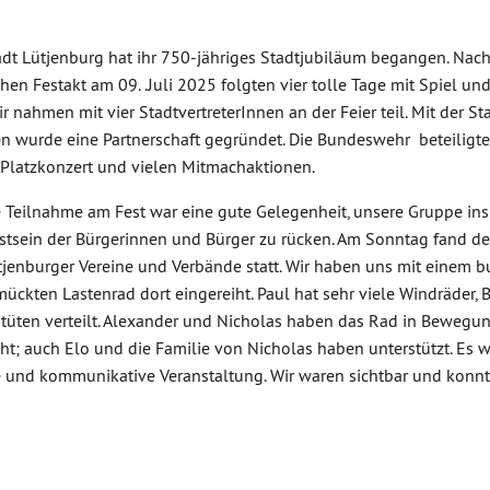
adt Lütjenburg hat ihr 750-jähriges Stadtjubiläum begangen. Nac
ichen Festakt am 09. .Juli 2025 folgten vier tolle Tage mit Spiel un
Wir nahmen mit vier StadtvertreterInnen an der Feier teil. Mit der St
en wurde eine Partnerschaft gegründet. Die Bundeswehr beteiligte
Platzkonzert und vielen Mitmachaktionen.
 Teilnahme am Fest war eine gute Gelegenheit, unsere Gruppe ins
tsein der Bürgerinnen und Bürger zu rücken. Am Sonntag fand d
tjenburger Vereine und Verbände statt. Wir haben uns mit einem b
ückten Lastenrad dort eingereiht. Paul hat sehr viele Windräder, 
üten verteilt. Alexander und Nicholas haben das Rad in Bewegu
ht; auch Elo und die Familie von Nicholas haben unterstützt. Es w
e und kommunikative Veranstaltung. Wir waren sichtbar und konn