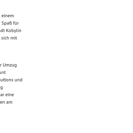
h einem
d Spaß für
adt Kobylin
 sich mit
er Umzug
unt
Buttons und
ng
ar eine
ten am