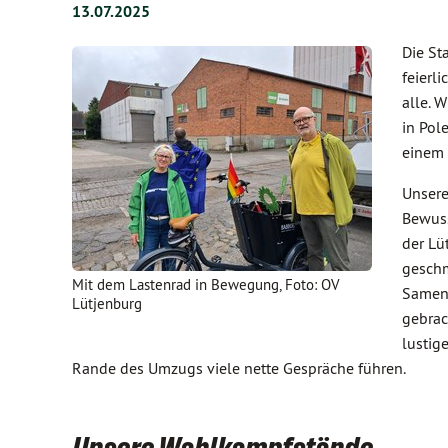
13.07.2025
Die St
feierl
alle. 
in Pol
einem 
Unsere
Bewuss
der Lü
geschm
Mit dem Lastenrad in Bewegung, Foto: OV
Sament
Lütjenburg
gebrac
lustig
Rande des Umzugs viele nette Gespräche führen.