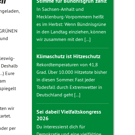
en
Stimme für Bündnisgrün zählt
In Sachsen-Anhalt und
ingeladen,
Mecklenburg-Vorpommern heißt
es im Herbst: Wenn Bündnisgrüne
rd-GRÜNEN
in den Landtag einziehen, können
 und
wir zusammen mit den [...]
Klimaschutz ist Hitzeschutz
leswig-
Rekordtemperaturen von 41,8
. Deshalb
Grad. Über 10.000 Hitzetote bisher
…) Eure
in diesen Sommer. Fast jeder
sam
Todesfall durch Extremwetter in
spiegelt
Deutschland geht [...]
ten wir
Sei dabei! Vielfaltskongress
artet.
2026
Du interessierst dich für
oder per
Demokratie und eine vielfältige