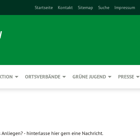
Startseite
Kontakt
Sitemap
Suche
Impressum
N
KTION
ORTSVERBÄNDE
GRÜNE JUGEND
PRESSE
Anliegen? - hinterlasse hier gern eine Nachricht.