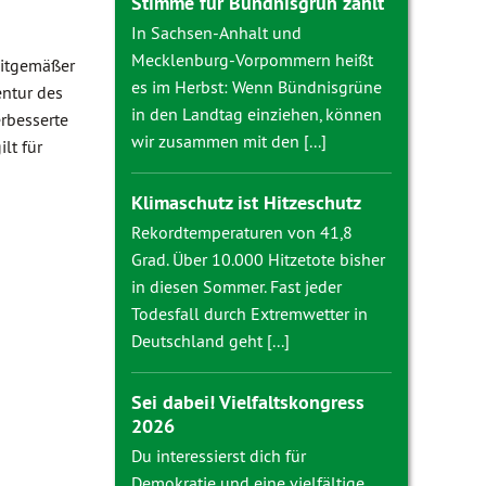
Stimme für Bündnisgrün zählt
In Sachsen-Anhalt und
Mecklenburg-Vorpommern heißt
eitgemäßer
es im Herbst: Wenn Bündnisgrüne
ntur des
in den Landtag einziehen, können
erbesserte
wir zusammen mit den [...]
t für
Klimaschutz ist Hitzeschutz
Rekordtemperaturen von 41,8
Grad. Über 10.000 Hitzetote bisher
in diesen Sommer. Fast jeder
Todesfall durch Extremwetter in
Deutschland geht [...]
Sei dabei! Vielfaltskongress
2026
Du interessierst dich für
Demokratie und eine vielfältige