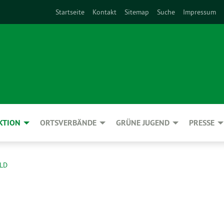
Startseite
Kontakt
Sitemap
Suche
Impressum
KTION
ORTSVERBÄNDE
GRÜNE JUGEND
PRESSE
LD